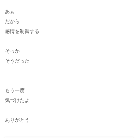
あぁ
だから
感情を制御する
そっか
そうだった
もう一度
気づけたよ
ありがとう