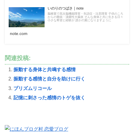
いのりのつばさ｜note
脳梗塞で高次脳機能障害・失語症・注意障害 子供のころ
からの難病・潰瘍性大腸炎 そんな身体と共に生きる日々
小さな希望と経験が 誰かの翼になりますように
note.com
関連投稿:
振動する身体と共鳴する感情
振動する感情と自分を助けに行く
プリズムリコール
記憶に刺さった感情のトゲを抜く