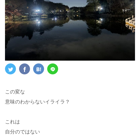
この変な
意味のわからないイライラ？
これは
自分のではない