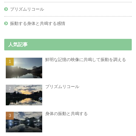
プリズムリコール
振動する身体と共鳴する感情
人気記事
鮮明な記憶の映像に共鳴して振動を調える
プリズムリコール
身体の振動と共鳴する