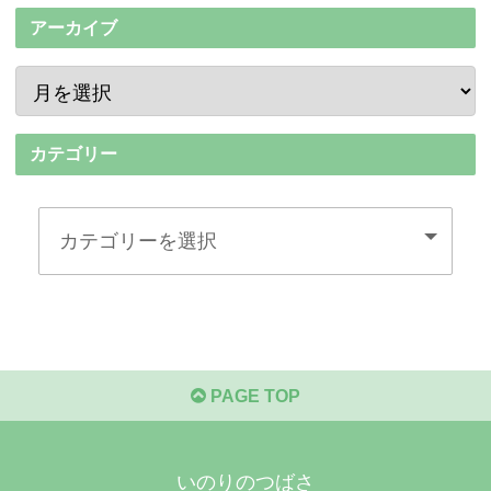
アーカイブ
カテゴリー
PAGE TOP
いのりのつばさ