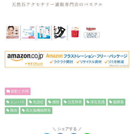
振動と共鳴
エンパス
失語症
感情
注意障害
潜在意識
脳梗塞
難病
高次脳機能障害
シェアする