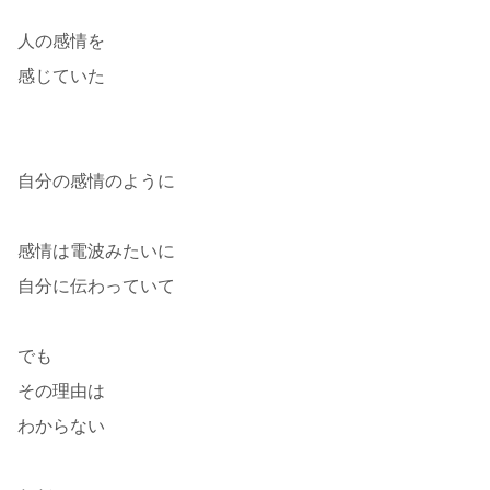
人の感情を
感じていた
自分の感情のように
感情は電波みたいに
自分に伝わっていて
でも
その理由は
わからない