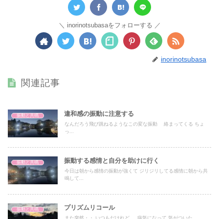
inorinotsubasaをフォローする
inorinotsubasa
関連記事
違和感の振動に注意する
振動と共鳴
なんだろう飛び跳ねるようなこの変な振動 絡まってくる ちょ
っ...
振動する感情と自分を助けに行く
振動と共鳴
今日は朝から感情の振動が強くて ジリジリしてる感情に朝から共
鳴して...
プリズムリコール
振動と共鳴
また突然・・ いつもだけれど 病気になって 気がついた...