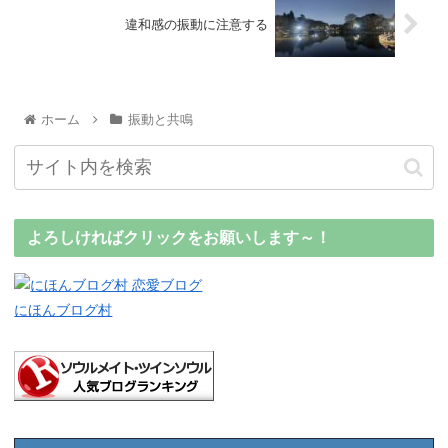
違和感の振動に注意する
ホーム
振動と共鳴
よろしければクリックをお願いします～！
にほんブログ村