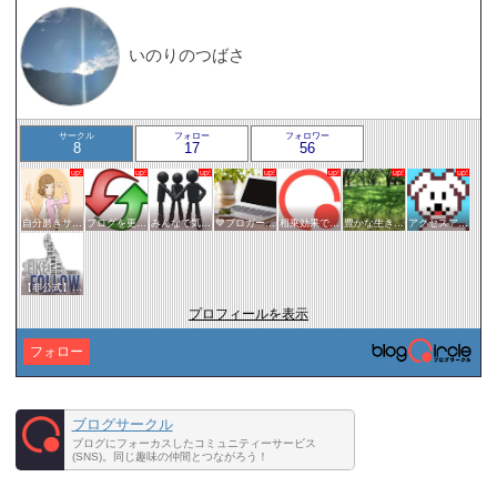
いのりのつばさ
サークル
フォロー
フォロワー
8
17
56
自分磨きサークル
ブログを更新したらここで報告
みんなで気軽にアクセスアップ
💙ブロガー応援&更新報告♪💙
相乗効果でWINWIN!「はてブ・ランキング」応援サークル！！！
豊かな生き方サークル
アクセスアップのお手伝い！ブログサークルあんてな
【非公式】相互フォローサークル
プロフィールを表示
フォロー
ブログサークル
ブログにフォーカスしたコミュニティーサービス
(SNS)。同じ趣味の仲間とつながろう！