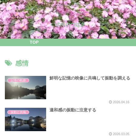
いのりのつばさ
いのりのつばさ
TOP
感情
鮮明な記憶の映像に共鳴して振動を調える
記憶の軌跡
2026.04.16
違和感の振動に注意する
振動と共鳴
2026.03.05