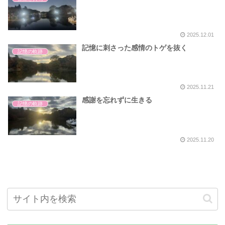
2025.12.01
記憶に刺さった感情のトゲを抜く
記憶の軌跡
2025.11.21
感謝を忘れずに生きる
記憶の軌跡
2025.11.20