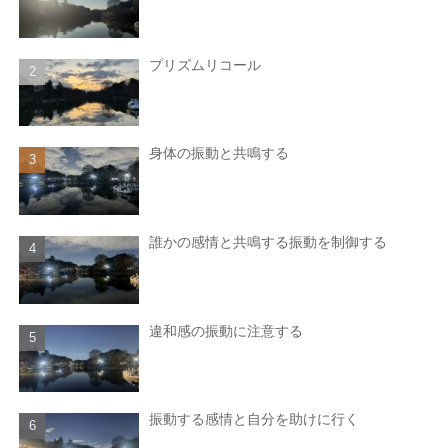
プリズムリコール
身体の振動と共鳴する
誰かの感情と共鳴する振動を制御する
違和感の振動に注意する
振動する感情と自分を助けに行く