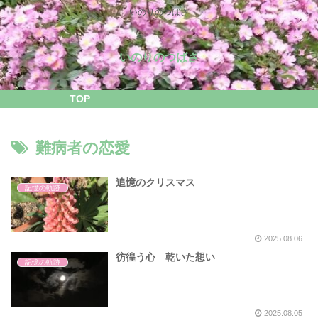
いのりのつばさ
いのりのつばさ
TOP
難病者の恋愛
追憶のクリスマス
記憶の軌跡
2025.08.06
彷徨う心 乾いた想い
記憶の軌跡
2025.08.05