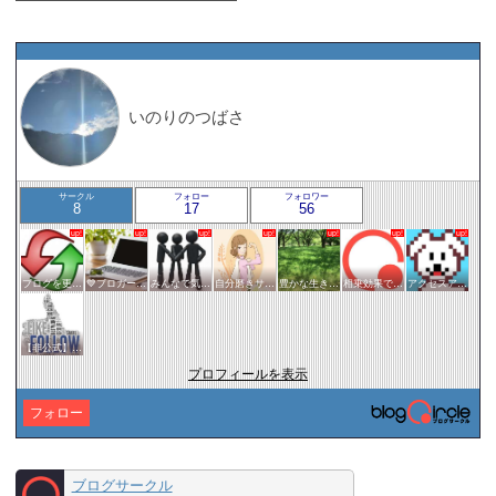
いのりのつばさ
サークル
フォロー
フォロワー
8
17
56
ブログを更新したらここで報告
💙ブロガー応援&更新報告♪💙
みんなで気軽にアクセスアップ
自分磨きサークル
豊かな生き方サークル
相乗効果でWINWIN!「はてブ・ランキング」応援サークル！！！
アクセスアップのお手伝い！ブログサークルあんてな
【非公式】相互フォローサークル
プロフィールを表示
フォロー
ブログサークル