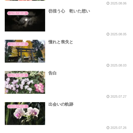
2025.08.06
彷徨う心 乾いた想い
記憶の軌跡
2025.08.05
憧れと喪失と
記憶の軌跡
2025.08.03
告白
記憶の軌跡
2025.07.27
出会いの軌跡
記憶の軌跡
2025.07.26