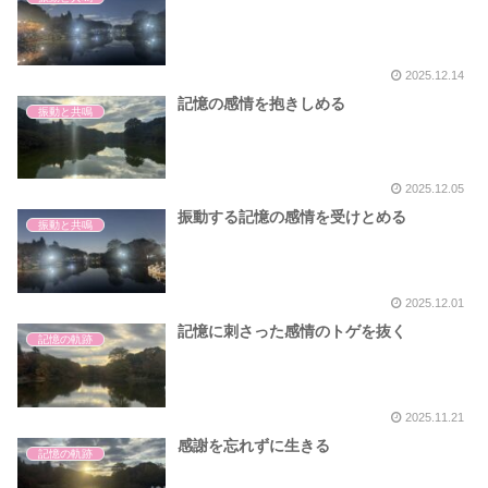
2025.12.14
記憶の感情を抱きしめる
振動と共鳴
2025.12.05
振動する記憶の感情を受けとめる
振動と共鳴
2025.12.01
記憶に刺さった感情のトゲを抜く
記憶の軌跡
2025.11.21
感謝を忘れずに生きる
記憶の軌跡