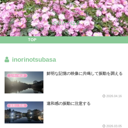
いのりのつばさ
いのりのつばさ
TOP
inorinotsubasa
鮮明な記憶の映像に共鳴して振動を調える
記憶の軌跡
2026.04.16
違和感の振動に注意する
振動と共鳴
2026.03.05